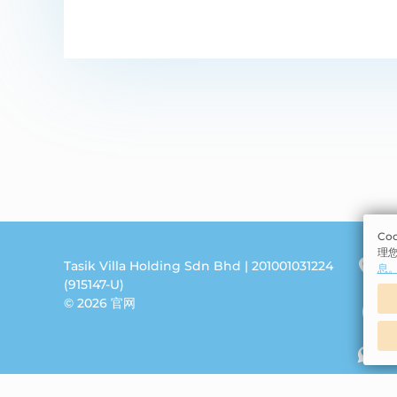
Co
理您
Tasik Villa Holding Sdn Bhd | 201001031224
Jal
息
(915147-U)
Se
© 2026 官网
0
0