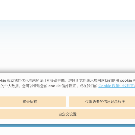
okie 帮助我们优化网站的设计和提高性能。继续浏览即表示您同意我们使用 cookie 
的个人数据。您可以管理您的 cookie 偏好设置，或在我们的
Cookie 政策中找到
an Tasik Villa
,
Pusat Pelancongan Antarabangsa Kota Lukut
,
71
。
mbilan
,
West Malaysia
接受所有
仅限必要的信息记录程序
6-644 8888
自定义设置
12-255 5688