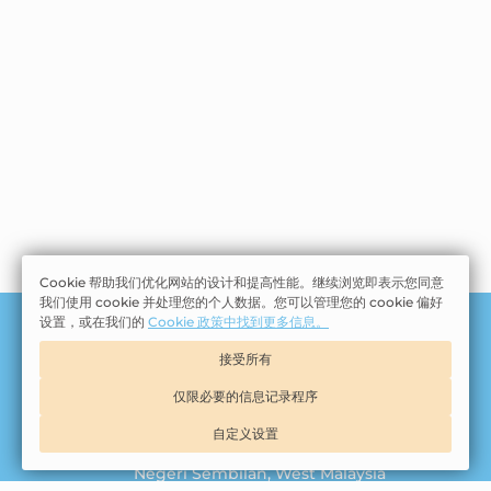
Cookie 帮助我们优化网站的设计和提高性能。继续浏览即表示您同意
我们使用 cookie 并处理您的个人数据。您可以管理您的 cookie 偏好
设置，或在我们的
Cookie 政策中找到更多信息。
Tasik Villa Holding Sdn Bhd | 201001031224 (915147-
接受所有
U)
© 2026 官网
仅限必要的信息记录程序
Jalan Tasik Villa
,
Pusat Pelancongan
自定义设置
Antarabangsa Kota Lukut
,
71010
,
Port Dickson
,
Negeri Sembilan
,
West Malaysia